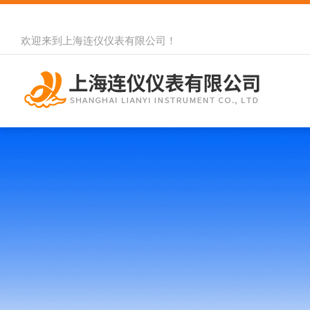
欢迎来到
上海连仪仪表有限公司
！