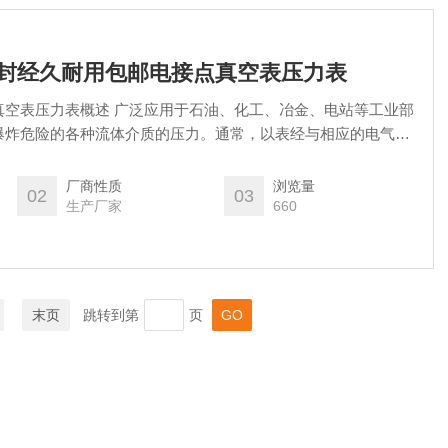
-Z高密封经久耐用包邮电接点真空表压力表
于石油、化工、冶金、电站等工业部
爆炸危险的各种流体介质的压力。通常，以表经与相应的电气器
套使用，即可对被测(控)压力系统实现自动控制和发信(报警)的目
厂商性质
浏览量
02
03
生产厂家
660
末页
跳转到第
页