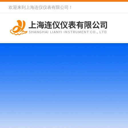
欢迎来到
上海连仪仪表有限公司
！