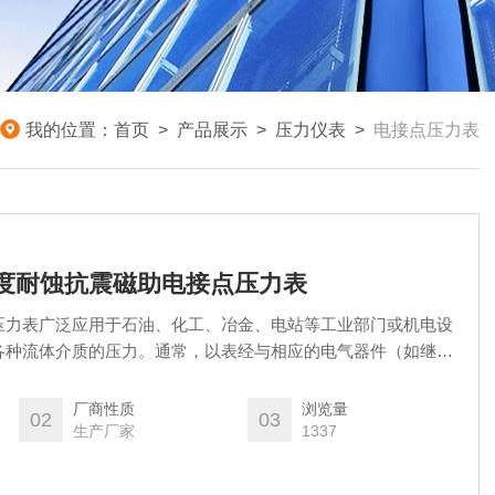
我的位置：
首页
>
产品展示
>
压力仪表
>
电接点压力表
Z高精度耐蚀抗震磁助电接点压力表
压力表广泛应用于石油、化工、冶金、电站等工业部门或机电设
各种流体介质的压力。通常，以表经与相应的电气器件（如继电
即可对被测（控）压力系统实现自动控制和发信（报警）的目
厂商性质
浏览量
02
03
生产厂家
1337