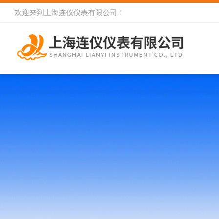
欢迎来到
上海连仪仪表有限公司
！