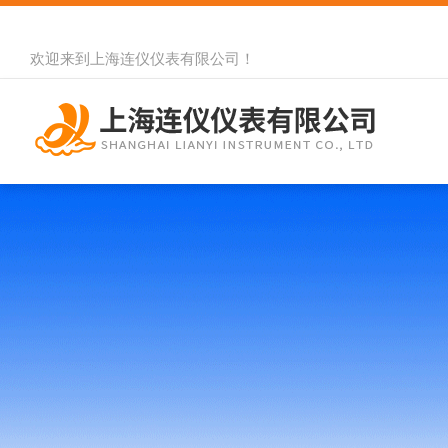
欢迎来到
上海连仪仪表有限公司
！