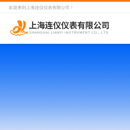
欢迎来到
上海连仪仪表有限公司
！