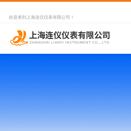
欢迎来到
上海连仪仪表有限公司
！