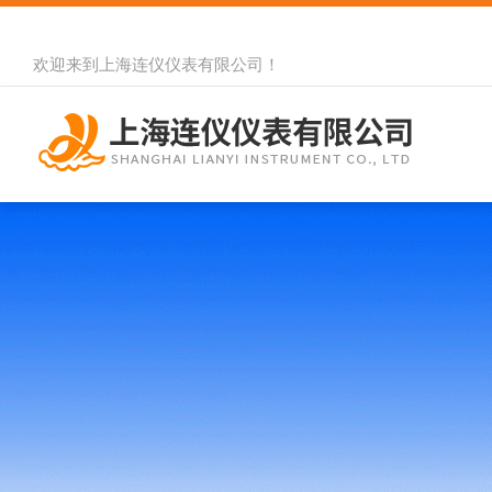
欢迎来到
上海连仪仪表有限公司
！