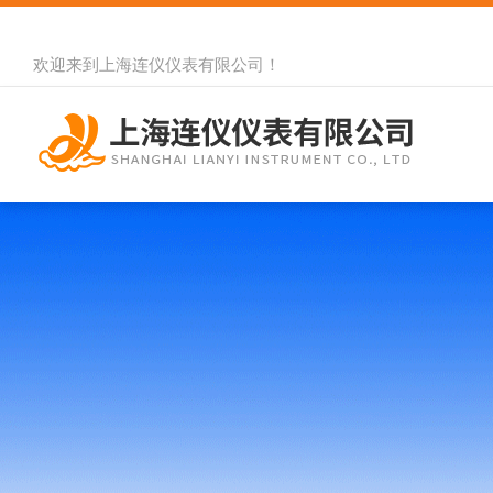
欢迎来到
上海连仪仪表有限公司
！