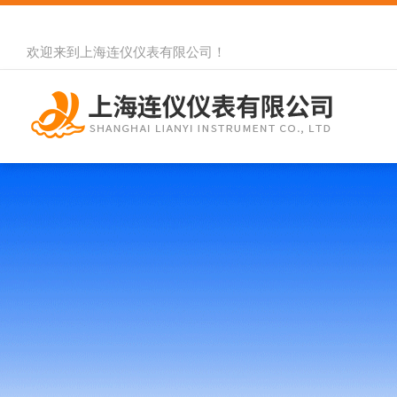
欢迎来到
上海连仪仪表有限公司
！