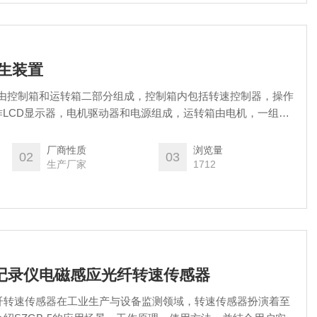
发生装置
置是由控制箱和运转箱二部分组成，控制箱内包括转速控制器，操作
作LCD显示器，电机驱动器和电源组成，运转箱由电机，一组十
，霍尔型测速传感器及电机固定座组成，二个箱子之间通过驱动
件各不相同，以保证不会插错。
厂商性质
浏览量
02
03
生产厂家
1712
转速记录仪电磁感应光纤转速传感器
纤转速传感器在工业生产与设备监测领域，转速传感器扮演着至