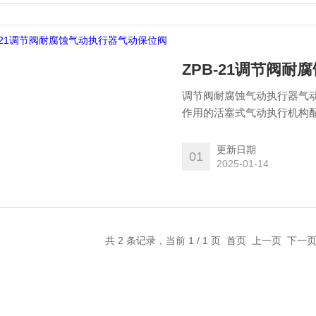
ZPB-21调节阀
调节阀耐腐蚀气动执行器气
作用的活塞式气动执行机构
和排气的通道，使其保持在
在重要的自动控制回路中作
更新日期
01
2025-01-14
共 2 条记录，当前 1 / 1 页 首页 上一页 下