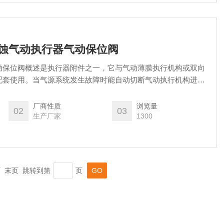
耐腐蚀气动执行器气动保位阀
动保位阀概述是执行器附件之一，它与气动薄膜执行机构或双向
配套使用。当气源系统发生故障时能自动切断气动执行机构进气
事故时的位置，确保位阀能自动恢复正常工作。所以气动保位阀
为安全保护仪表。
厂商性质
浏览量
02
03
生产厂家
1300
一页 末页 跳转到第
页