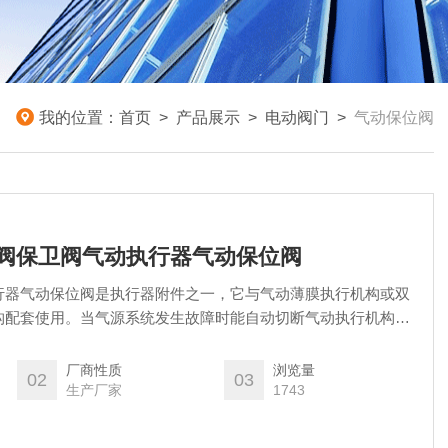
我的位置：
首页
>
产品展示
>
电动阀门
>
气动保位阀
制蝶阀保卫阀气动执行器气动保位阀
行器气动保位阀是执行器附件之一，它与气动薄膜执行机构或双
构配套使用。当气源系统发生故障时能自动切断气动执行机构进
在事故时的位置，确保位阀能自动恢复正常工作。所以气动保位
作为安全保护仪表。
厂商性质
浏览量
02
03
生产厂家
1743