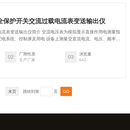
号齐全保护开关交流过载电流表变送输出仪
电流表变送输出仪简介 交流电压表为模拟显示直接作用电测量指
配电系统、控制屏及用电 设备上测量交直流电流、电压、频率、
和同步指示，以及其他系统的非电量电测指示。
厂商性质
浏览量
02
03
生产厂家
642
末页
跳转到第
页