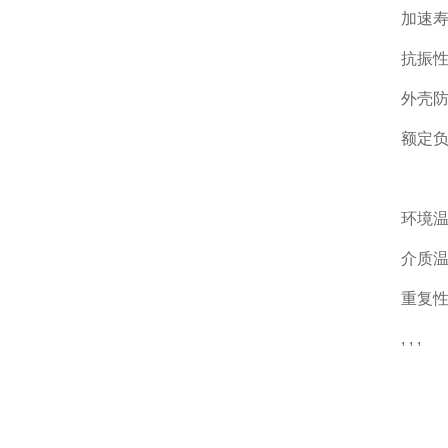
加速寿
抗振性
外壳防
额定负荷
Pm
环境温
介质温
重复性
, , ,