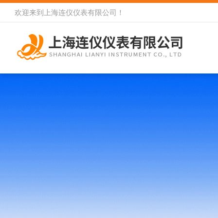
欢迎来到
上海连仪仪表有限公司
！