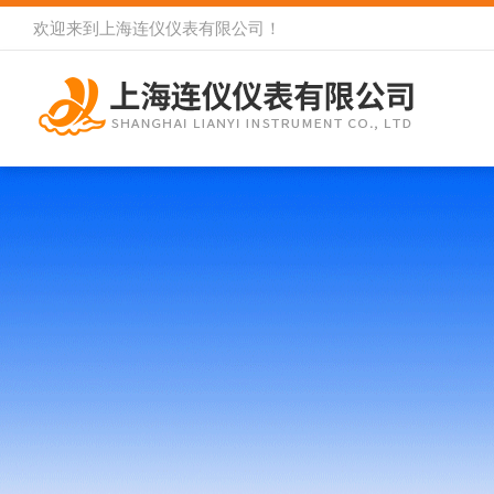
欢迎来到
上海连仪仪表有限公司
！