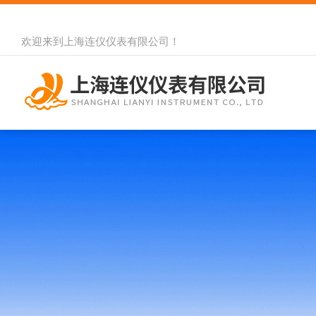
欢迎来到
上海连仪仪表有限公司
！