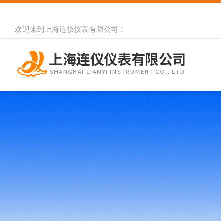
欢迎来到
上海连仪仪表有限公司
！