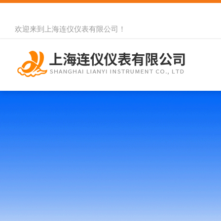
欢迎来到
上海连仪仪表有限公司
！