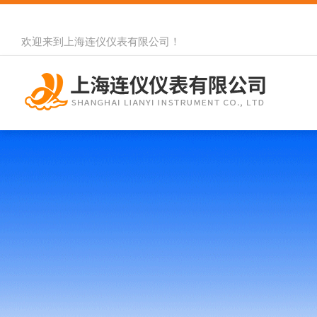
欢迎来到
上海连仪仪表有限公司
！