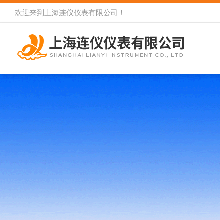
欢迎来到
上海连仪仪表有限公司
！