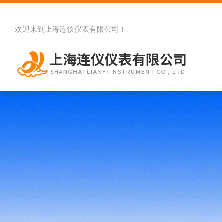
欢迎来到
上海连仪仪表有限公司
！