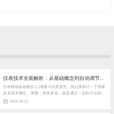
仪表技术全面解析：从基础概念到自动调节系统
仪表领域基础概念:1.1测量与误差首先，我们来探讨一下测量
及其相关概念。测量，简单来说，就是通过一定的方法和工
具，对某一特定对象进行量化或质化的描述。而测量误差，
2025-09-22
则是指在实际测量过程中，由于各种因素的影响，使得测量
结果与真实值之间产生的偏差。此外，我们还需要了解直接