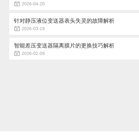
值。此类报警多因下游阀门突然开启、管道压力骤升，或选型
2026-04-20
发，需核查工艺工况是否超出设计参数，必要时...
称重传感器是将重量信号转换为电信号的核心器件，广泛应用于
制等领域。其测量精度不仅取决于传感器本身的性能，更与安装
针对静压液位变送器表头失灵的故障解析
保称重系统准确、稳定运行的基础。一、机械安装基本要求1.
2026-03-19
装面必须保持水平，倾斜会导致重力分解误差。对于压式传感器
在工业过程控制中，静压液位变送器凭借其结构简单、安装方便
直，偏斜角度通常要求小于0.5度。安装时需使用水平仪反复校验
于水箱、储罐及河流的水位监测。然而，在实际运行中，操作
智能差压变送器隔离膜片的更换技巧解析
传递的准确性传感器应直接承受被测载荷，安装结构不得产...
象：现场液位明明正常，或者输出电流信号（4-20mA）经万用
2026-02-09
液晶表头却显示乱码、数值冻结甚至黑屏。这种“表头失灵”并
在工业自动化系统中，智能差压变送器是测量流体压力、液位、
往隐藏着特定的故障机理。首先我们要理解静压液位变送器的
前端通常配备一块精密的隔离膜片，用于将被测介质与内部敏感
用“传感器+电子线路板+显示模块”的分体或一体化设计。表...
受腐蚀、堵塞或高温影响，又确保信号传递的准确性。然而，在
因腐蚀、机械损伤或老化而失效，此时需及时更换。本文将科普
事项。一、为何要谨慎更换？隔离膜片虽小，却是整个变送器的
轻则导致零点漂移、测量误差增大，重则造成传感器损坏或介质泄.