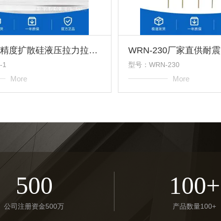
BLR-1高精度扩散硅液压拉力拉压式负荷传感器
-1
型号：WRN-230
More
More
500
100+
公司注册资金500万
产品数量100+