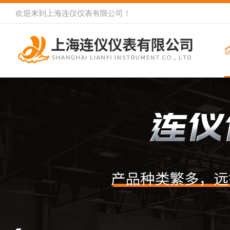
欢迎来到
上海连仪仪表有限公司
！