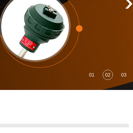
01
02
03