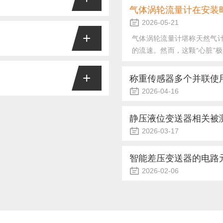
时量程余量不足所致。若持续触
气体涡轮流量计在安装
工业称重、商业计量、自动化控
2026-05-21
质量密切相关。科学的安装是确
+
气体涡轮流量计堪称天然气计
水平度与垂直度控制称重传感器安
的流速。然而，这颗“心脏”
，受力轴线应与重力方向严格垂
、稳定性高等优点，被广泛应用
备损坏。想要确保其长期精准
，必要时加装调平垫片。2.受力
人员常会遇到一种令人困惑的现
+
管道环境涡轮流量计对气体
称重传感器多个并联使
表测量准确无误，但变送器自带的
须为其预留足够的“助跑距离
2026-04-16
非总是意味着仪表损坏，其背后往
流量等关键参数的核心设备。其
游保留至少5倍管径（5D）的
在工业称重领域，如大型地
结构逻辑。大多数智能变送器采
元件隔离开来，既保护传感器免
构需求，这时就需要将多只称
静压液位变送器相关被
长期运行过程中，隔离膜片可能
理不当，会导致称量不准、
2026-03-17
隔离膜片更换的基本技巧与注意
以下几个核心环节。1.必须
在工业过程控制与环保监测
“第一道防线”。一旦安装不当，
接。必须使用专用的称重传感
等优势，成为液位测量的主
..
智能差压变送器的电路元
抗匹配”和“信号调节”。由于每
该点上方液柱高度成正比。
2026-02-06
安装方式及长期可靠性。理
在工业生产中，智能差压变
量基准静压液位测量的基本公式
化为标准信号输出。然而，
度是首要考量参数：对于水基介
障。本文将深入探讨智能差压
象。不稳定的供电电压或电