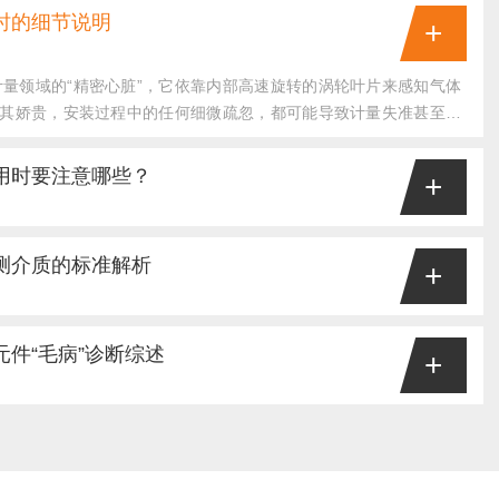
测量和间接测量...
时的细节说明
+
量领域的“精密心脏”，它依靠内部高速旋转的涡轮叶片来感知气体
极其娇贵，安装过程中的任何细微疏忽，都可能导致计量失准甚至设
运行，以下几个关键细节绝对不容忽视。1.严苛的直管段与洁净的
的流动状态有着高要求。为了保证进入表体的气流平稳、无涡流，必
用时要注意哪些？
+
”。通常要求在流量计上游保留至少10倍管径（10D）的直管段，下
直管段；如果上游紧邻...
磅、料斗秤或多支点称重系统中，单只传感器往往无法满足量程或结
重传感器并联使用。然而，并联并非简单的“线连在一起”，如果处
测介质的标准解析
+
角差过大甚至系统瘫痪。为了确保称重系统的精准与稳定，必须注意
使用专用接线盒多只传感器并联时，绝不能简单地将导线直接绞合对
领域，静压液位变送器凭借其测量精度高、稳定性好、安装维护简便
器接线盒。接线盒内部装有精密的可调电阻，其核心作用是进行“阻
流设备。其核心工作原理基于流体静力学——液体内部某点的压力与
件“毛病”诊断综述
+
只传感器的输出灵敏度（m...
然而，不同被测介质的物理化学特性差异，直接影响变送器的选型、
解这些标准解析，是确保测量准确性的关键前提。一、介质密度与测
送器扮演着关键角色，它能精准测量各种流体的压力差，并将数据转
为P=ρgh，其中ρ为介质密度，g为重力加速度，h为液位高度。密
一旦其内部电路元件出现问题，可能导致测量误差甚至整个系统故
质（清水、污水），密度约...
变送器常见电路元件“毛病”及其诊断方法。电源模块是首要排查对
流波动，会使变送器工作异常。例如稳压芯片损坏，输出电压可能偏