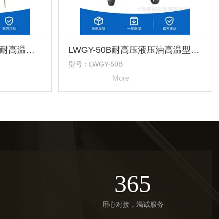
WRN-230厂家直供耐震耐高温型固定螺纹式热电偶
LWGY-50B耐高压液压油高温型高精度涡轮流量计
型号：LWGY-50B
More
365
用心对接，竭诚服务