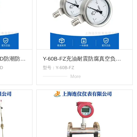
3151DP4A22SM11B1ED防潮防腐抗干扰强应用广泛压力变送器
Y-60B-FZ充油耐震防腐真空负压高精度不锈钢压力表
ED
型号：Y-60B-FZ
More