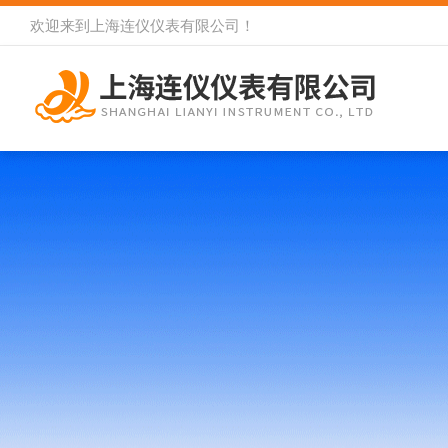
欢迎来到
上海连仪仪表有限公司
！