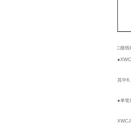
□接线
●XW
其中6
●单笔
XWCJ