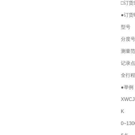
□订货
●订货
型号
分度
测量
记录
全行
●举例
XWCJ
K
0~13