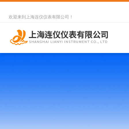
欢迎来到
上海连仪仪表有限公司
！