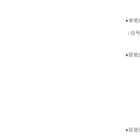
●单笔
（信号
●双笔
●双笔