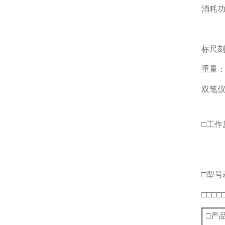
消耗功
双
标尺刻
重量：
双笔仪
□工作
□型号
□□□□
□产