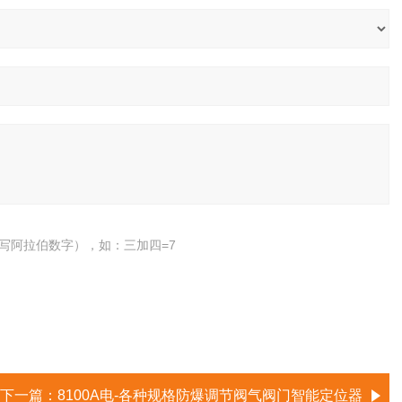
写阿拉伯数字），如：三加四=7
下一篇：
8100A电-各种规格防爆调节阀气阀门智能定位器