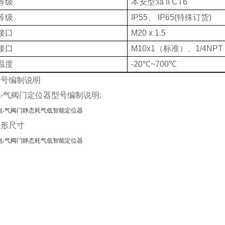
等级
本安型:ia II CT6
等级
IP55、 IP65(特殊订货)
接口
M20 x 1.5
接口
M10x1（标准）、1/4NPT
温度
-20℃~700℃
型号编制说明
-气阀门定位器型号编制说明:
外形尺寸