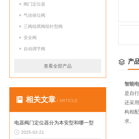
阀门定位器
气动保位阀
三阀组两阀组针型阀
安全阀
自动调节阀
产
查看全部产品
智能电
是自
相关文章
/ ARTICLE
还采
构相
求。
电器阀门定位器分为本安型和哪一型
2025-02-21