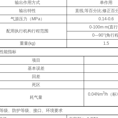
输出作用方式
单作用
输出特性
直线;等百分比;修正百
气源压力（MPa）
0.14-0.6
0-100m m(直行
配用执行机构行程范围
0---90°(角行程
重量(kg)
1.5
要性能指标
项目
基本误差
回差
死区
3
0.04Nm
/h（
耗气量
爆等级、防护等级、接口、环境要求