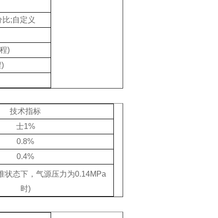
分比;自定义
程)
)
技术指标
士1%
0.8%
0.4%
标准状态下，气源压力为0.14MPa
时)