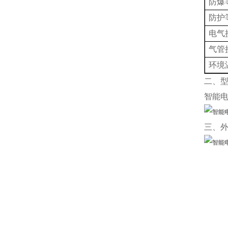
防爆
防护
电气
气管
环境
二、
智能电
三、