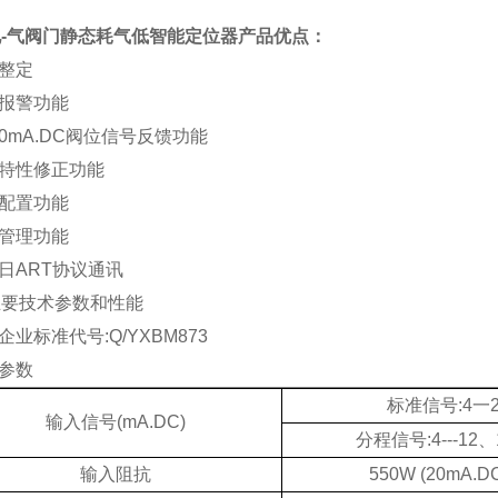
-气阀门静态耗气低智能定位器
产品优点：
动整定
障报警功能
 -20mA.DC阀位信号反馈功能
出特性修正功能
场配置功能
息管理功能
持日ART协议通讯
主要技术参数和性能
企业标准代号:Q/YXBM873
术参数
标准信号:4一2
输入信号(mA.DC)
分程信号:4---12、1
输入阻抗
550
W
(20mA.D