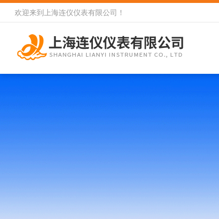
欢迎来到
上海连仪仪表有限公司
！