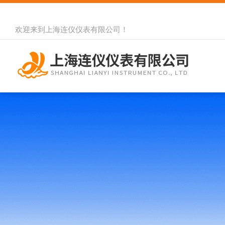
欢迎来到
上海连仪仪表有限公司
！