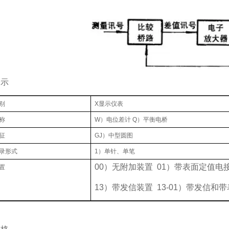
表示
别
X显示仪表
称
W）电位差计 Q）平衡电桥
征
GJ）中型圆图
录形式
1）单针、单笔
00）无附加装置 01）带表面定值电
置
13）带发信装置 13-01）带发信和