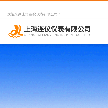
欢迎来到
上海连仪仪表有限公司
！