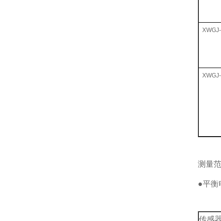
XWGJ-
XWGJ-
测量
●平衡
传感