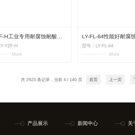
LY-YZF-H工业专用耐腐蚀耐酸碱换热器各规格冷凝器
-YZF-H
型号：LY-FL-64
More
More
共 2923 条记录，当前 4 / 140 页
首页
上一页
产品展示
新闻中心
关