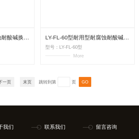
LY-FL-64性能好耐腐蚀耐酸碱换热器各规格冷凝器
LY-FL-60型耐用型耐腐蚀耐酸碱换热器各规格冷凝器
型号：LY-FL-60型
More
下一页
末页
跳转到第
页
于我们
联系我们
留言咨询