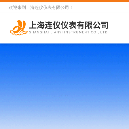
欢迎来到
上海连仪仪表有限公司
！