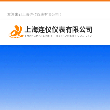
欢迎来到
上海连仪仪表有限公司
！