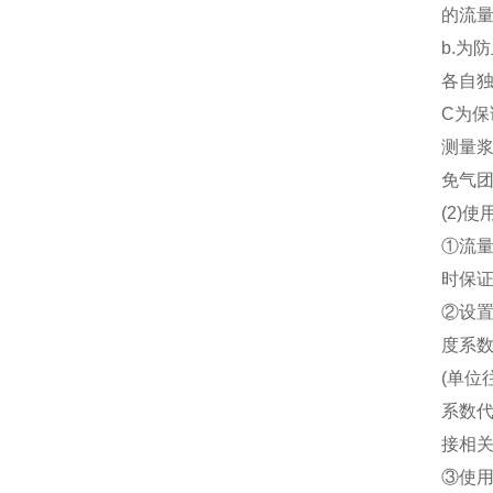
的流
b.为
各自
C为
测量
免气
(2)
①流
时保
②设
度系
(单位
系数代
接相
③使