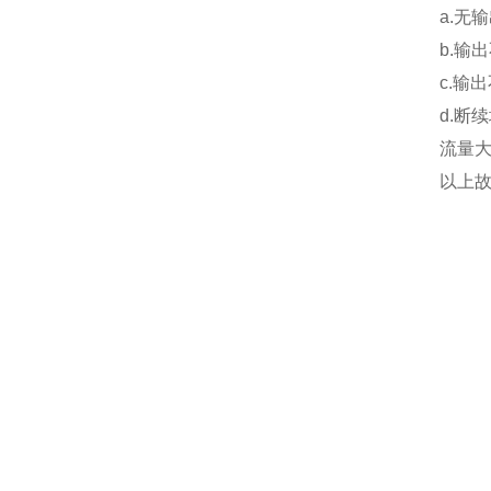
a.无
b.输
c.输
d.断
流量
以上