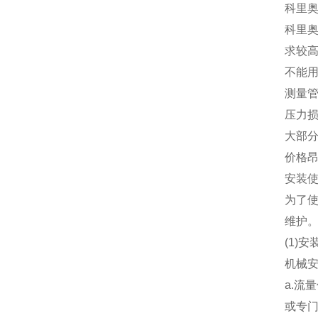
科里
科里奥
求较
不能用
测量
压力损
大部分
价格昂
安装
为了
维护
(1)安
机械
a.流
或专