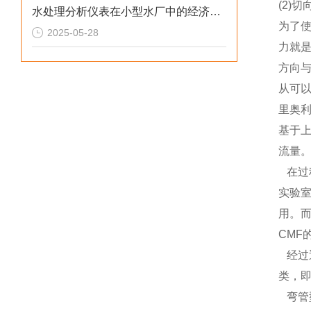
(2)
水处理分析仪表在小型水厂中的经济性分析
为了使
2025-05-28
力就是
方向与
从可以
里奥利
基于
流量
在过
实验
用。
CMF
经过
类，即
弯管型