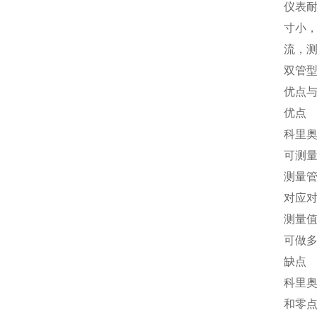
仪表
寸小
流，
双管
优点
优点
科里奥
可测
测量
对应
测量
可做
缺点
科里
和零