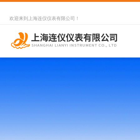
欢迎来到
上海连仪仪表有限公司
！