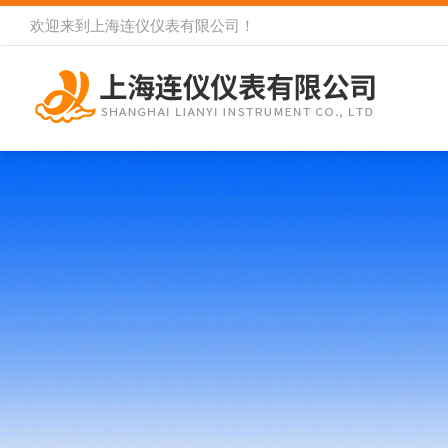
欢迎来到
上海连仪仪表有限公司
！