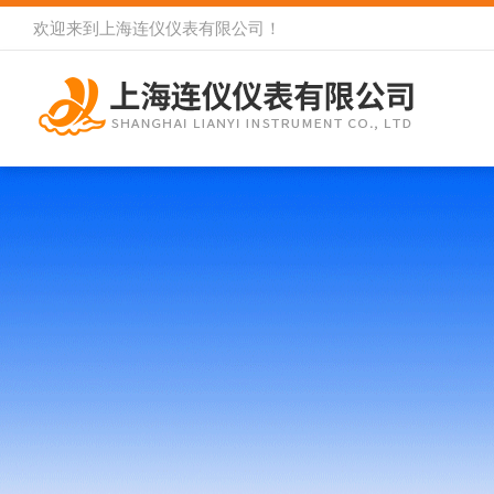
欢迎来到
上海连仪仪表有限公司
！