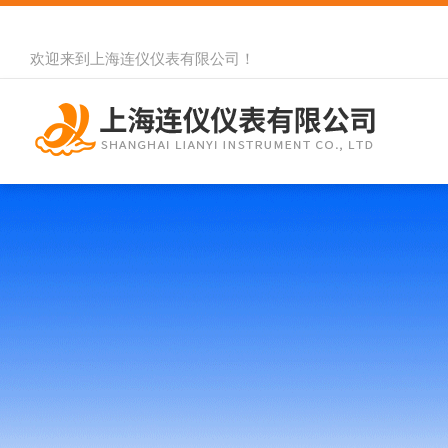
欢迎来到
上海连仪仪表有限公司
！