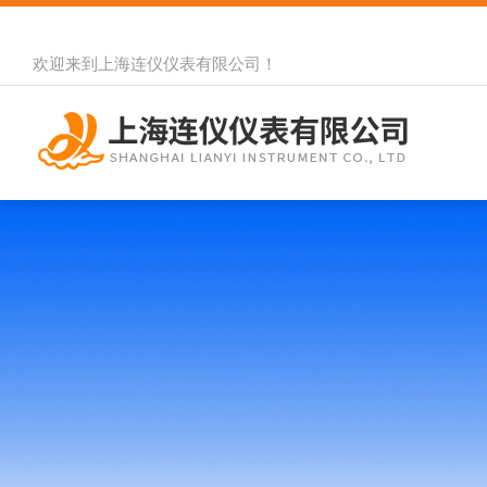
欢迎来到
上海连仪仪表有限公司
！