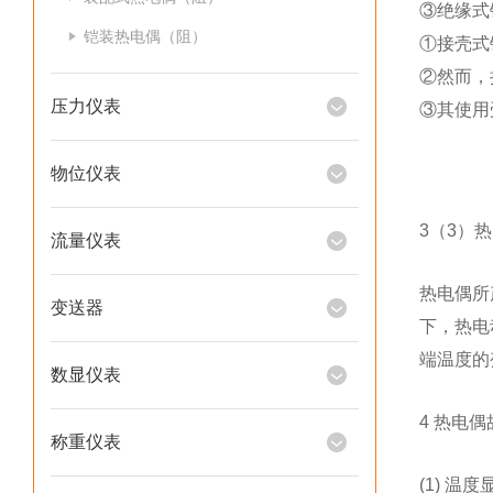
③绝缘式
铠装热电偶（阻）
①接壳式
②然而，
压力仪表
③其使用
物位仪表
3（3）
流量仪表
热电偶所
变送器
下，热电
端温度的
数显仪表
4 热电
称重仪表
(1) 温