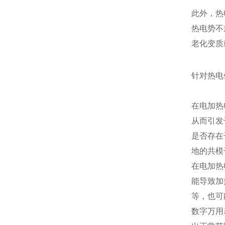
此外，热
热电势不
老化变质
针对热电
在电加热
从而引发
是否存在
地的共模
在电加热
能导致加
等，也可
数字万用