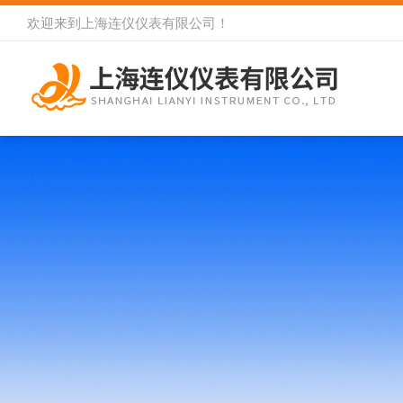
欢迎来到
上海连仪仪表有限公司
！