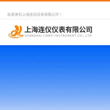
欢迎来到
上海连仪仪表有限公司
！