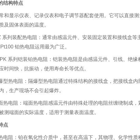
阻的结构特点
常和显示仪表、记录仪表和电子调节器配套使用。它可以直接测量各种生
质及固体表面的温度。
WZ 系列装配热电阻：通常由感温元件、安装固定装置和接线盒
Pt100 铂热电阻运用最为广泛。
ZPK 系列铠装铂热电阻：铠装热电阻是由感温元件、引线、绝
应时间快，抗振动，使用寿命长等优点。
隔爆型热电阻：隔爆型热电阻通过特殊结构的接线盒，把接线盒
内，生产现场不会引起爆炸。
端面热电阻：端面热电阻感温元件由特殊处理的电阻丝缠绕制成
被测端面的实际温度，适用于测量表面温度。
特点
铂热电阻：铂在氧化性介质中，甚至在高温下，其物理、化学性质