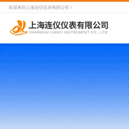
欢迎来到
上海连仪仪表有限公司
！