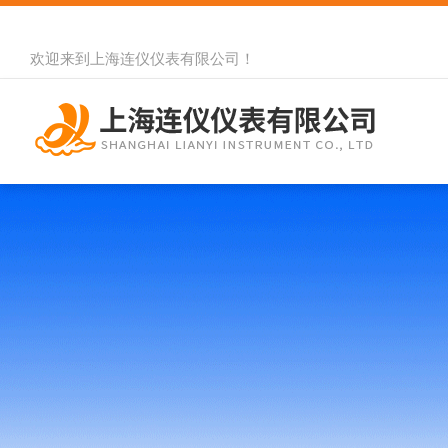
欢迎来到
上海连仪仪表有限公司
！