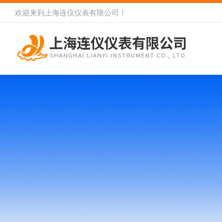
欢迎来到
上海连仪仪表有限公司
！