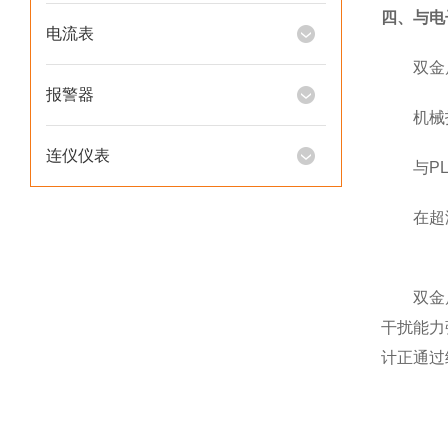
四、与电
电流表
双金属温
报警器
机械指针
连仪仪表
与PLC
在超温报
双金属温
干扰能力
计正通过