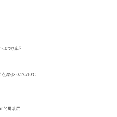
10⁷次循环
移<0.1℃/10℃
m的屏蔽层