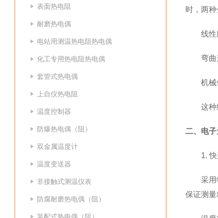
表面热电阻
时，两种
耐磨热电偶
线性膨胀
电站用测温热电阻热电偶
弯曲形变
化工专用热电阻热电偶
套管式热电偶
机械传动
上自仪热电阻
这种纯机
温度控制器
防爆热电偶（阻）
二、电子
双金属温度计
1. 快
温度变送器
采用特殊
非接触式测温仪表
保证测量
防腐耐磨热电偶（阻）
装配式热电偶（阻）