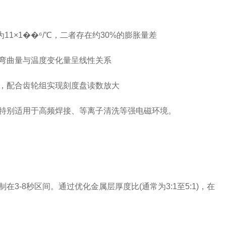
1×1��⁶/℃，二者存在约30%的膨胀量差
弯曲量与温度变化量呈线性关系
，配合齿轮组实现刻度盘读数放大
特别适用于高频焊接、等离子清洗等强电磁环境。
8秒区间。通过优化金属层厚度比(通常为3:1至5:1)，在