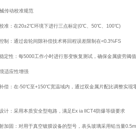
械传动校准规范
：在20±2℃环境下进行三点标定(0℃、50℃、100℃)
：通过齿轮间隙补偿技术将回程误差限制在<0.3%FS
性：每5000工作小时进行形变恢复测试，确保金属疲劳阈值>
境适应性增强
：在-50℃至+150℃宽温域内，通过双金属片配比调整实现零点漂
：采用本质安全型电路，满足Ex ia IICT4防爆等级要求
固：对用于真空镀膜设备的型号，表头玻璃采用铅当量0.5m