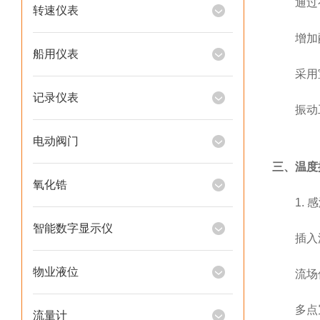
通过有
转速仪表
增加配
船用仪表
采用宝
记录仪表
振动工况
电动阀门
三、温度
氧化锆
1. 感
智能数字显示仪
插入深度
物业液位
流场优化
多点冗余
流量计