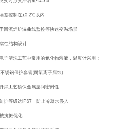
时形变滞后量<0.5%
控制在±0.2℃以内
回流焊炉温曲线监控等快速变温场景
腐蚀结构设计
子清洗工艺中常用的氟化物溶液，温度计采用：
不锈钢保护套管(耐氯离子腐蚀)
焊工艺确保金属层间密封性
等级达IP67，防止冷凝水侵入
械抗振优化