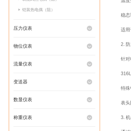
温度突变
铠装热电偶（阻）
稳态误差
压力仪表
适用于
2. 防
物位仪表
针对电
流量仪表
316L
变送器
特殊钎
数显仪表
表头防护
称重仪表
3. 机