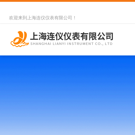
欢迎来到
上海连仪仪表有限公司
！