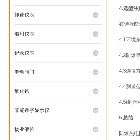
4.选型
转速仪表
在选择防
船用仪表
4.1环
记录仪表
4.2防
4.3连
电动阀门
4.4测
氧化锆
4.5维
智能数字显示仪
5.总结
物业液位
防爆热电