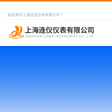
欢迎来到
上海连仪仪表有限公司
！