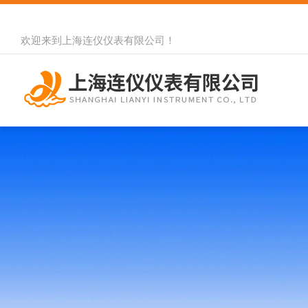
欢迎来到
上海连仪仪表有限公司
！