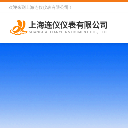
欢迎来到
上海连仪仪表有限公司
！