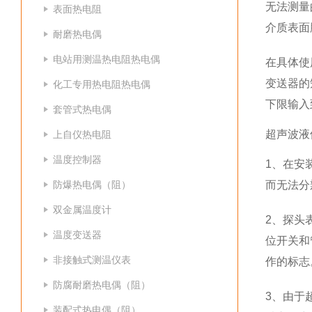
无法测量
表面热电阻
介质表面
耐磨热电偶
电站用测温热电阻热电偶
在具体使
变送器的
化工专用热电阻热电偶
下限输入
套管式热电偶
超声波液
上自仪热电阻
温度控制器
1、在安
防爆热电偶（阻）
而无法分
双金属温度计
2、探头
温度变送器
位开关和
非接触式测温仪表
作的标志
防腐耐磨热电偶（阻）
3、由于
装配式热电偶（阻）