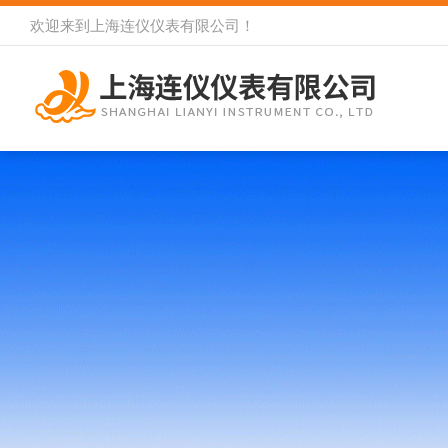
欢迎来到
上海连仪仪表有限公司
！