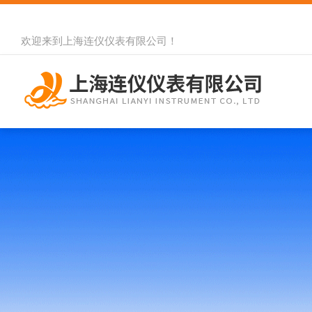
欢迎来到
上海连仪仪表有限公司
！