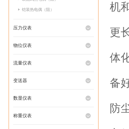
机
铠装热电偶（阻）
（
压力仪表
更
（
物位仪表
体
流量仪表
（
备
变送器
（
数显仪表
防
称重仪表
（