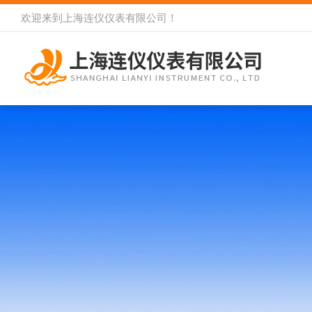
欢迎来到
上海连仪仪表有限公司
！