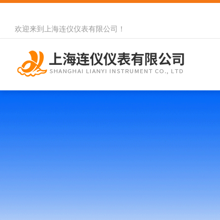
欢迎来到
上海连仪仪表有限公司
！