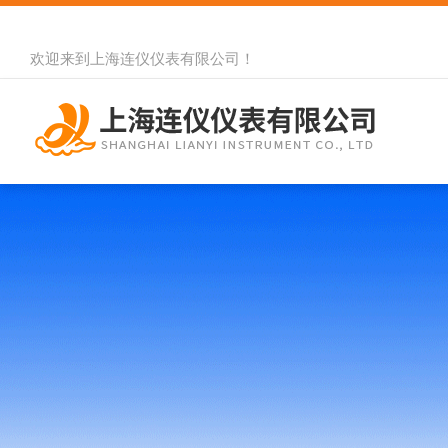
欢迎来到
上海连仪仪表有限公司
！