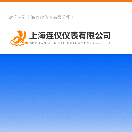
欢迎来到
上海连仪仪表有限公司
！