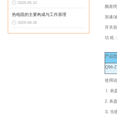
2025-05-22
频差闭
热电阻的主要构成与工作原理
加速/
2025-08-26
开关容量
功 耗：
产品
Q96-
使用
⒈ 表
2. 
⒊ 当