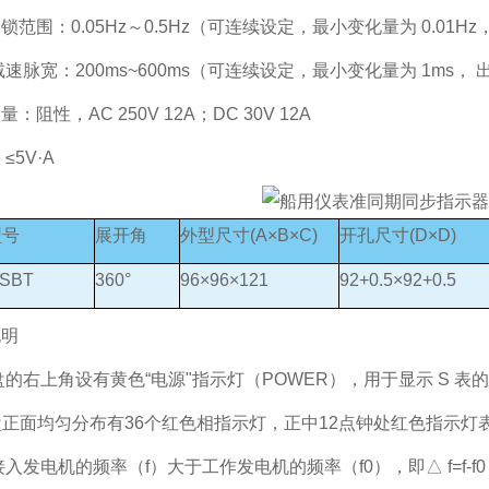
锁范围：0.05Hz～0.5Hz（可连续设定，最小变化量为 0.01Hz，
减速脉宽：200ms~600ms（可连续设定，最小变化量为 1ms， 出
：阻性，AC 250V 12A；DC 30V 12A
≤5V·A
型号
展开角
外型尺寸(A×B×C)
开孔尺寸(D×D)
ZSBT
360°
96×96×121
92+0.5×92+0.5
说明
盘的右上角设有黄色“电源"指示灯（POWER），用于显示 S 表
表盘正面均匀分布有36个红色相指示灯，正中12点钟处红色指示灯表
接入发电机的频率（f）大于工作发电机的频率（f0），即△ f=f-f