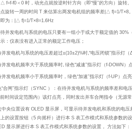
△ f=f-f0＜0 时，动光点就按逆时针方向（即“慢"的方向）旋
点旋转一周的时间 T 来估算出两发电机组的频率差|△ f|=1/T×
为：|△ f|=1/T×8=1.6Hz
待并发电机与系统的电压只要有一组小于或大于额定值的 30%（±
表示：仪表没有进入正常的额定工作电压；
待并发电机与系统的电压差超过±(10±2)%时,“电压闭锁"指示灯（
待并发电机频率大于系统频率时, 绿色“减速"指示灯（f-DOW
待并发电机频率小于系统频率时，绿色“加速"指示灯（f-UP）
色“合闸"指示灯（SYNC ）：在待并发电机与系统的频率差和
导前时间设定范围内）该灯点亮，同时发出并车合闸指令（无源
盘中央位置设有 OLED 显示屏，可显示待并发电机和系统的电
上的设置按钮（5 向摇杆）进行本 S 表工作模式和系统参数的
LED 显示屏进行本 S 表工作模式和系统参数的设置， 方法如下：