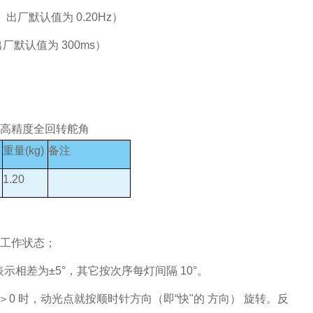
 出厂默认值为 0.20Hz）
厂默认值为 300ms）
重量(kg)
备注
1.20
的工作状态；
示相差为±5°，其它按次序每灯间隔 10°。
0＞0 时，动光点就按顺时针方向（即“快"的 方向） 旋转。反