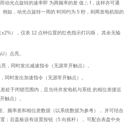
转。而动光点旋转的速率即 为两频率的差 值△ f，这样亦可通
8。 例如，动光点旋转一周的 时间约为 5 秒，则两发电机组的
2%），仪表 12 点钟位置的红色指示灯闪烁， 其余无输
ΔU）点亮。
N）点亮，同时发出减速指令（无源常开触点）。
点亮，同时发出加速指令（无源常开触点）。
电压差处于闭锁范围内，且当待并发电机与系统 的相位差接近
常开触点）。
压差、频率差和相位差数据（以系统数据为参考）， 并可结合
设置；后盖板设有设置按钮（5 向摇杆）， 可配合表盘中央