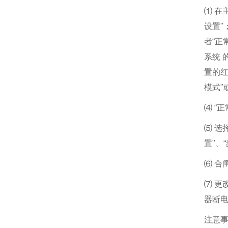
⑴ 在
设置"
者“正
系统 
置的红
模式"
⑷ “
⑸ 选
置"、
⑹ 合
⑺ 更
器断
注意