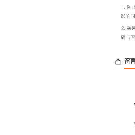
⒈ 防
影响
⒉ 采
确与
留