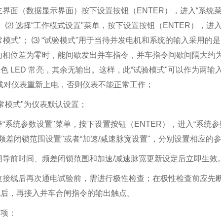
主界面（数据显示界面）按下设置按钮（ENTER），进入“系统菜
； ⑵ 选择“工作模式设置"菜单，按下设置按钮（ENTER），进入
常模式"； ⑶ “试验模式"用于当待并发电机和系统的输入采用
的相位差为零时，能间歇发出并车指令，并车指令间歇间隔大约为 
色 LED 常亮，其余无输出。这样，此“试验模式"可以作为两输
或对仪表重新上电，否则仪表不能正常工作；
正常模式"为仪表默认设置；
择“系统参数设置"菜单，按下设置按钮（ENTER），进入“系统
“频差闭锁范围设置"或者“加速/减速脉宽设置"，分别设置相应的
闸导前时间、频差闭锁范围和加速/减速脉宽更新设定后立即生效
改接线后再次通电试验前，需进行极性检查；在极性检查前应先
电后，再接入并车合闸指令的输出触点。
事项：