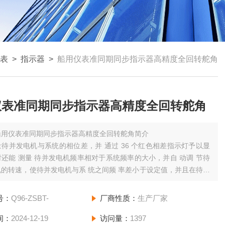
表
>
指示器
>
船用仪表准同期同步指示器高精度全回转舵角
仪表准同期同步指示器高精度全回转舵角
船用仪表准同期同步指示器高精度全回转舵角简介
待并发电机与系统的相位差，并 通过 36 个红色相差指示灯予以显
还能 测量 待并发电机频率相对于系统频率的大小，并自 动调 节待
的转速，使待并发电机与系 统之间频 率差小于设定值，并且在待并
与系统的相位 差为 0°之前的瞬间，发出主开关 合闸指令，实现待 并
与系统之间的自动同步。
号：
Q96-ZSBT-
厂商性质：
生产厂家
间：
2024-12-19
访问量：
1397