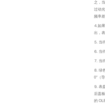
之，当
过动光
频率差即
⒋如果
出，
⒌ 当
⒍ 当
⒎ 当
⒏ 绿
0°（
⒐ 表
后盖板
的 O